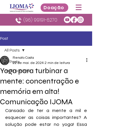
Doação
(96) 99191-6270
Post
All Posts
Renato Costa
All Posts
22 de mai. de 2024
2 min de leitura
Yoga para turbinar a
natal solidario
mente: concentração e
memória em alta!
Comunicação IJOMA
Cansado de ter a mente a mil e 
esquecer as coisas importantes? A 
solução pode estar no yoga! Essa 