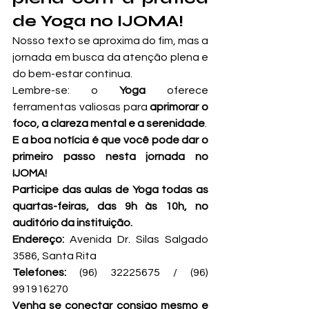
de Yoga no IJOMA!
Nosso texto se aproxima do fim, mas a 
jornada em busca da atenção plena e 
do bem-estar continua.
Lembre-se: o 
Yoga
 oferece 
ferramentas valiosas para 
aprimorar o 
foco, a clareza mental e a serenidade
.
E a boa notícia é que você pode dar o 
primeiro passo nesta jornada no 
IJOMA!
Participe das aulas de Yoga todas as 
quartas-feiras, das 9h às 10h, no 
auditório da instituição.
Endereço:
 Avenida Dr. Silas Salgado 
3586, Santa Rita
Telefones:
 (96) 32225675 / (96) 
991916270
Venha se conectar consigo mesmo e 