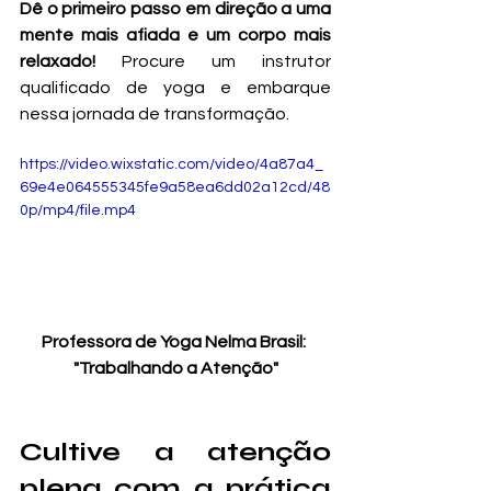
Dê o primeiro passo em direção a uma 
mente mais afiada e um corpo mais 
relaxado!
 Procure um instrutor 
qualificado de yoga e embarque 
nessa jornada de transformação.
https://video.wixstatic.com/video/4a87a4_
69e4e064555345fe9a58ea6dd02a12cd/48
0p/mp4/file.mp4
Professora de Yoga Nelma Brasil: 
"Trabalhando a Atenção"
Cultive a atenção 
plena com a prática 