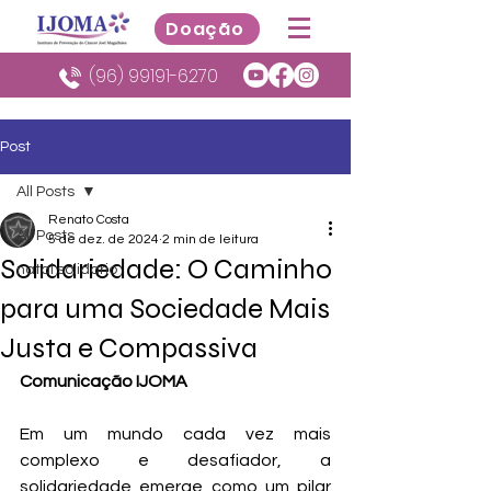
Doação
(96) 99191-6270
Post
All Posts
Renato Costa
All Posts
5 de dez. de 2024
2 min de leitura
Solidariedade: O Caminho
natal solidario
para uma Sociedade Mais
Justa e Compassiva
Comunicação IJOMA
Em um mundo cada vez mais 
complexo e desafiador, a 
solidariedade emerge como um pilar 