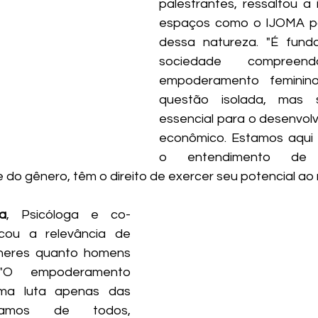
palestrantes, ressaltou a 
espaços como o IJOMA pa
dessa natureza. "É fund
sociedade compree
empoderamento feminin
questão isolada, mas 
essencial para o desenvolv
econômico. Estamos aqui 
o entendimento de 
o gênero, têm o direito de exercer seu potencial ao 
a
, Psicóloga e co-
cou a relevância de 
heres quanto homens 
"O empoderamento 
ma luta apenas das 
isamos de todos, 