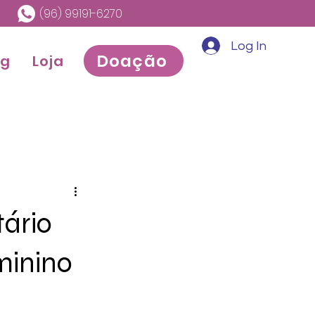
(96) 99191-6270
Log In
Doação
og
Loja
ário
minino