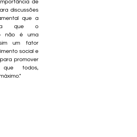
importância de 
ra discussões 
amental que a 
nda que o 
o não é uma 
sim um fator 
imento social e 
para promover 
que todos, 
máximo."