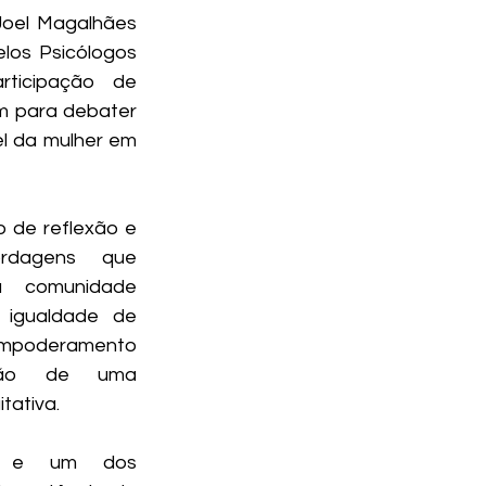
Joel Magalhães 
los Psicólogos 
ticipação de 
 para debater 
l da mulher em 
 de reflexão e 
rdagens que 
a comunidade 
igualdade de 
mpoderamento 
ção de uma 
tativa.
o e um dos 