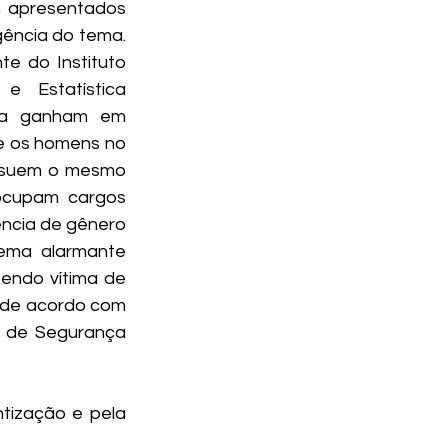
m apresentados 
ência do tema. 
e do Instituto 
e Estatística 
da ganham em 
 os homens no 
ssuem o mesmo 
ocupam cargos 
lência de gênero 
ema alarmante 
endo vítima de 
, de acordo com 
o de Segurança 
tização e pela 