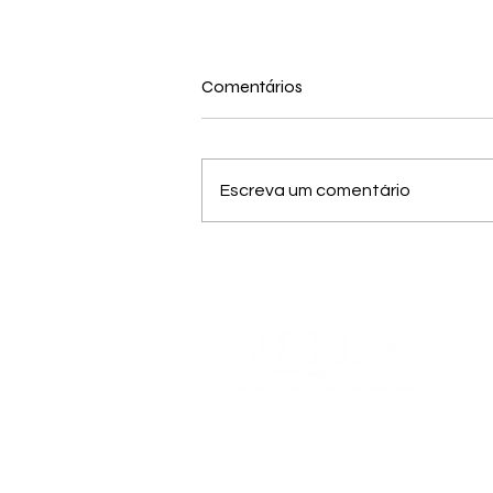
Comentários
Escreva um comentário
Março Lilás: Mês de
Conscientização e Prevenção
do Câncer de Colo do Útero
Nossa Missão, Visão e
Valores