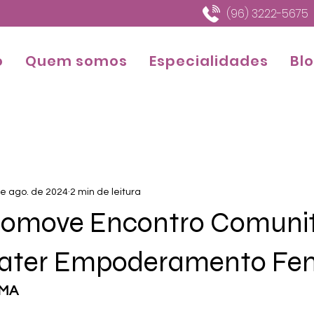
(96) 3222-5675
o
Quem somos
Especialidades
Bl
e ago. de 2024
2 min de leitura
omove Encontro Comunit
ater Empoderamento Fe
OMA