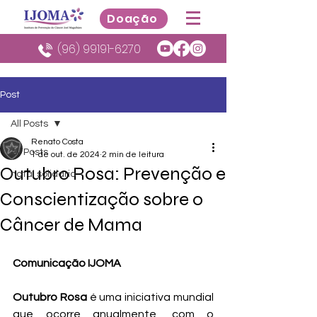
Doação
(96) 99191-6270
Post
All Posts
Renato Costa
All Posts
1 de out. de 2024
2 min de leitura
Outubro Rosa: Prevenção e
natal solidario
Conscientização sobre o
Câncer de Mama
Comunicação IJOMA
Outubro Rosa 
é uma iniciativa mundial 
que ocorre anualmente, com o 