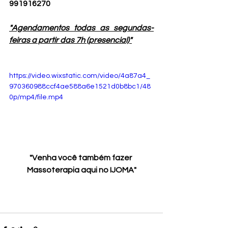
991916270
"Agendamentos todas as segundas-
feiras a partir das 7h (presencial)"
https://video.wixstatic.com/video/4a87a4_
970360988ccf4ae588a6e1521d0b8bc1/48
0p/mp4/file.mp4
"Venha você também fazer 
Massoterapia aqui no IJOMA"