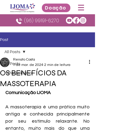
Doação
(96) 99191-6270
Post
All Posts
Renato Costa
All Posts
1 de mar. de 2024
2 min de leitura
OS BENEFÍCIOS DA
natal solidario
MASSOTERAPIA
Comunicação IJOMA
A massoterapia é uma prática muito 
antiga e conhecida principalmente 
por seu estímulo relaxante. No 
entanto, muito mais do que uma 