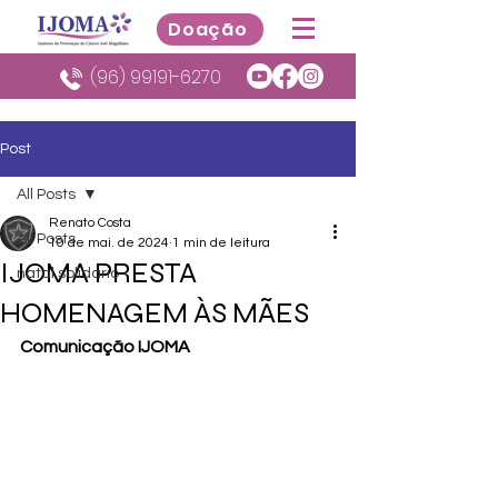
Doação
(96) 99191-6270
Post
All Posts
Renato Costa
All Posts
10 de mai. de 2024
1 min de leitura
IJOMA PRESTA
natal solidario
HOMENAGEM ÀS MÃES
Comunicação IJOMA