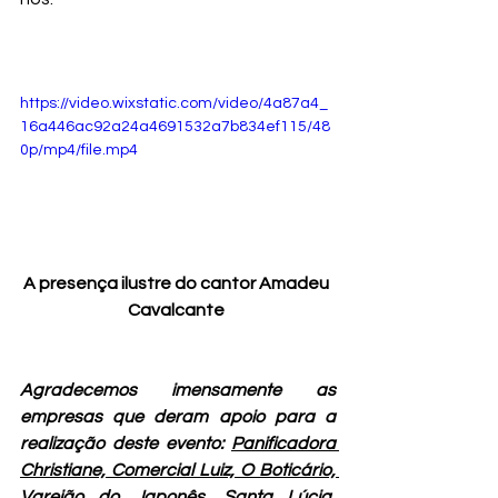
https://video.wixstatic.com/video/4a87a4_
16a446ac92a24a4691532a7b834ef115/48
0p/mp4/file.mp4
A presença ilustre do cantor Amadeu 
Cavalcante 
Agradecemos imensamente as 
empresas que deram apoio para a 
realização deste evento: 
Panificadora 
Christiane, Comercial Luiz, O Boticário, 
Varejão do Japonês, Santa Lúcia, 