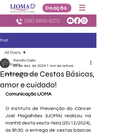
Doação
(96) 99191-6270
Post
All Posts
Renato Costa
All Posts
20 de dez. de 2024
1 min de leitura
Entrega de Cestas Básicas,
natal solidario
amor e cuidado!
Comunicação IJOMA
O Instituto de Prevenção do Câncer 
Joel Magalhães (IJOMA) realizou na 
manhã desta sexta-feira (20/12/2024), 
às 8h30; a entrega de cestas básicas 