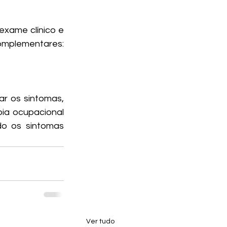
exame clínico e 
mplementares: 
r os sintomas, 
pia ocupacional 
o os sintomas 
Ver tudo