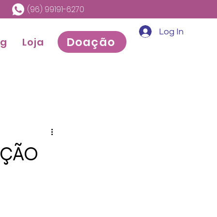
(96) 99191-6270
Log In
Doação
og
Loja
AÇÃO