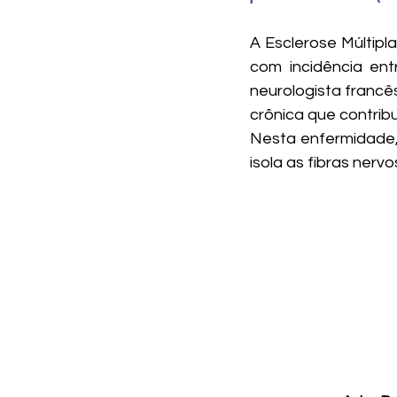
A Esclerose Múltipl
com incidência ent
neurologista francê
crônica que contribu
Nesta enfermidade,
isola as fibras nerv