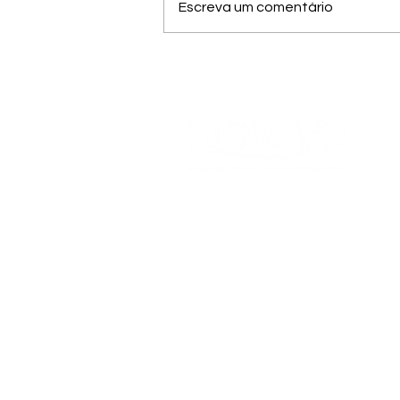
Escreva um comentário
Março Lilás: Mês de
Conscientização e Prevenção
do Câncer de Colo do Útero
Nossa Missão, Visão e
Valores
Termos e Condições
Política de Privacidade