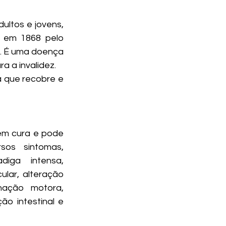
ltos e jovens, 
e em 1868 pelo 
. É uma doença 
a a invalidez.
 que recobre e 
em cura e pode 
sos sintomas, 
iga intensa, 
lar, alteração 
nação motora, 
ão intestinal e 