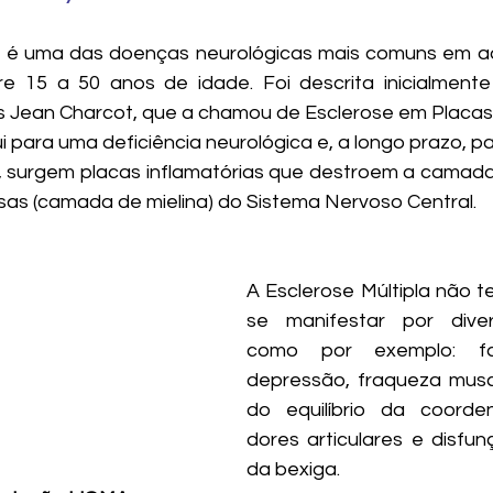
a é uma das doenças neurológicas mais comuns em adu
re 15 a 50 anos de idade. Foi descrita inicialment
s Jean Charcot, que a chamou de Esclerose em Placas
i para uma deficiência neurológica e, a longo prazo, par
 surgem placas inflamatórias que destroem a camada
osas (camada de mielina) do Sistema Nervoso Central. 
A Esclerose Múltipla não t
se manifestar por diver
como por exemplo: fad
depressão, fraqueza muscu
do equilíbrio da coorde
dores articulares e disfunç
da bexiga.