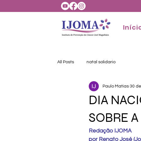
Iníci
All Posts
natal solidario
Paulo Matias
30 de
DIA NAC
SOBRE A
Redação IJOMA
por Renato José (Jor