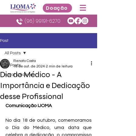
Doação
(96) 99191-6270
Post
All Posts
Renato Costa
All Posts
18 de out. de 2024
2 min de leitura
Dia do Médico - A
natal solidario
Importância e Dedicação
desse Profissional
Comunicação IJOMA
No dia 18 de outubro, comemoramos 
o Dia do Médico, uma data que 
celebra a dedicação, o compromisso 