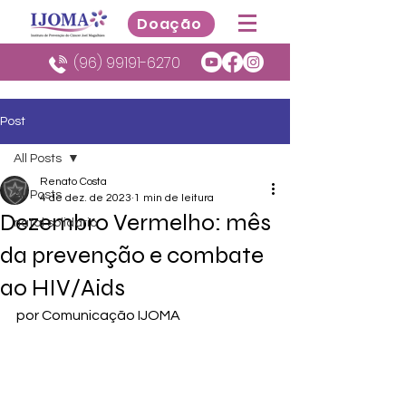
Doação
(96) 99191-6270
Post
All Posts
Renato Costa
All Posts
4 de dez. de 2023
1 min de leitura
Dezembro Vermelho: mês
natal solidario
da prevenção e combate
ao HIV/Aids
por Comunicação IJOMA 