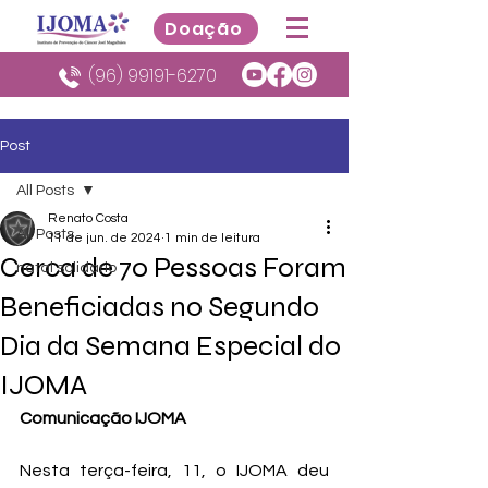
Doação
(96) 99191-6270
Post
All Posts
Renato Costa
All Posts
11 de jun. de 2024
1 min de leitura
Cerca de 70 Pessoas Foram
natal solidario
Beneficiadas no Segundo
Dia da Semana Especial do
IJOMA
Comunicação IJOMA
Nesta terça-feira, 11, o IJOMA deu 