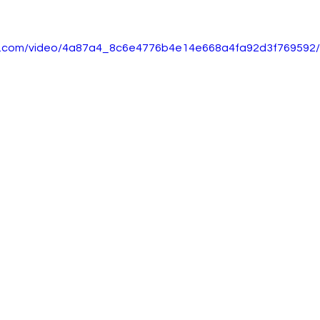
tic.com/video/4a87a4_8c6e4776b4e14e668a4fa92d3f769592/