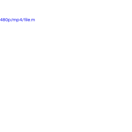
480p/mp4/file.m