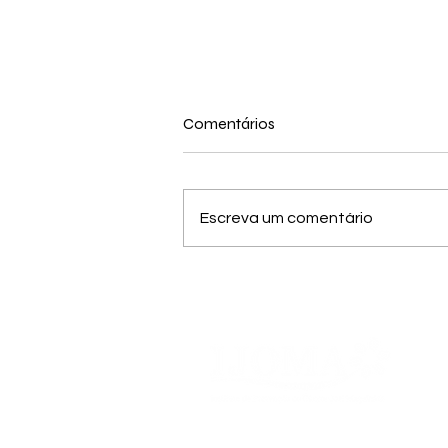
Comentários
Escreva um comentário
Março Lilás: Mês de
Conscientização e Prevenção
do Câncer de Colo do Útero
Nossa Missão, Visão e