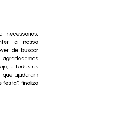
necessários, 
ter a nossa 
ever de buscar 
 agradecemos 
je, e todos os 
s que ajudaram 
esta”, finaliza 