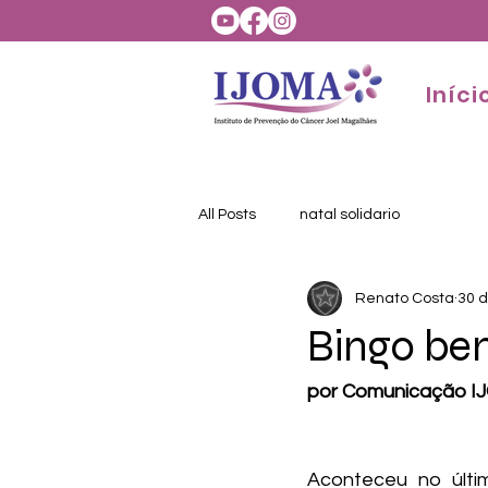
Iníci
All Posts
natal solidario
Renato Costa
30 d
Bingo be
por Comunicação I
Aconteceu no últim