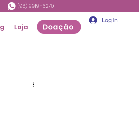
(96) 99191-6270
Log In
Doação
og
Loja