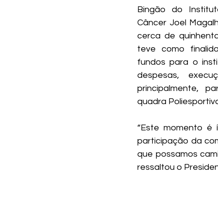
Bingão do Institu
Câncer Joel Magalh
cerca de quinhenta
teve como finalida
fundos para o insti
despesas, execuç
principalmente, p
quadra Poliesportiva
“Este momento é í
participação da com
que possamos camin
ressaltou o Preside