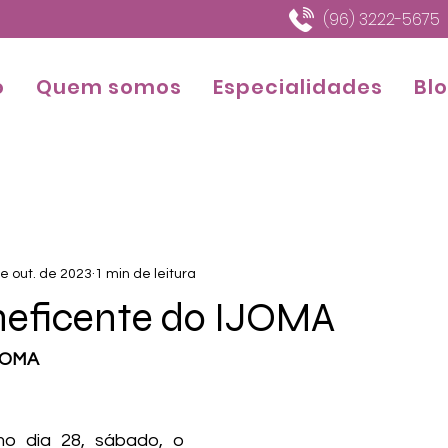
(96) 3222-5675
o
Quem somos
Especialidades
Bl
e out. de 2023
1 min de leitura
neficente do IJOMA
JOMA 
o dia 28, sábado, o 