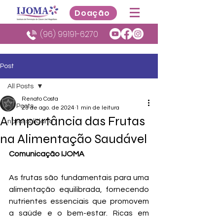
Doação
(96) 99191-6270
Post
All Posts
Renato Costa
All Posts
23 de ago. de 2024
1 min de leitura
A Importância das Frutas
natal solidario
na Alimentação Saudável
Comunicação IJOMA
As frutas são fundamentais para uma 
alimentação equilibrada, fornecendo 
nutrientes essenciais que promovem 
a saúde e o bem-estar. Ricas em 