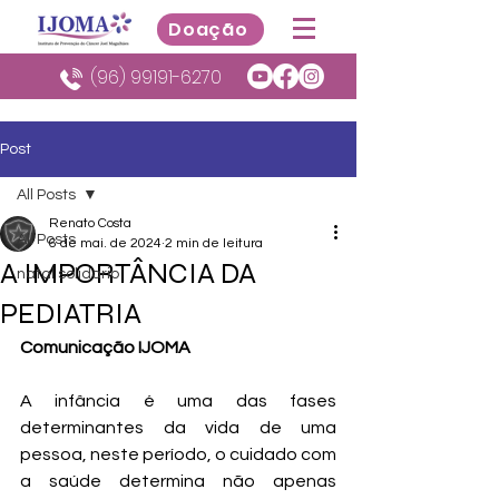
Doação
(96) 99191-6270
Post
All Posts
Renato Costa
All Posts
6 de mai. de 2024
2 min de leitura
A IMPORTÂNCIA DA
natal solidario
PEDIATRIA
Comunicação IJOMA
A infância é uma das fases 
determinantes da vida de uma 
pessoa, neste período, o cuidado com 
a saúde determina não apenas 