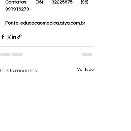
Contatos: (96) 32225675 (96) 
991916270 
Fonte: 
educacaomedica.afya.com.br
Ver tudo
Posts recentes